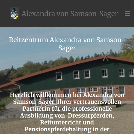
Zum
Alexandra von Samson-Sager
Hauptinhalt
springen
Reitzentrum Alexandra von Samson-
Sager
Herzlich willkommen bei Alexandra von
Samson-Sager, Ihrer vertrauensvollen
Partnerin für die professionelle
Ausbildung von Dressurpferden,
Reitunterricht und
Pensionspferdehaltung in der